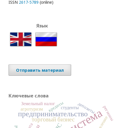
ISSN
2617-5789
(online)
Язык
English
Русский
Отправить материал
Ключевые слова
кредиты
депозиты
Земельный налог
регионы
студенты
агротуризм
предпринимательство
управление
торговый бизнес