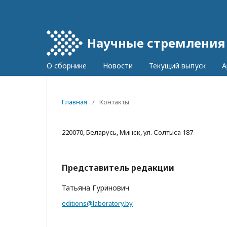
Научные стремления
О сборнике
Новости
Текущий выпуск
А
Главная
/
Контакты
220070, Беларусь, Минск, ул. Солтыса 187
Представитель редакции
Татьяна Гуринович
editions@laboratory.by